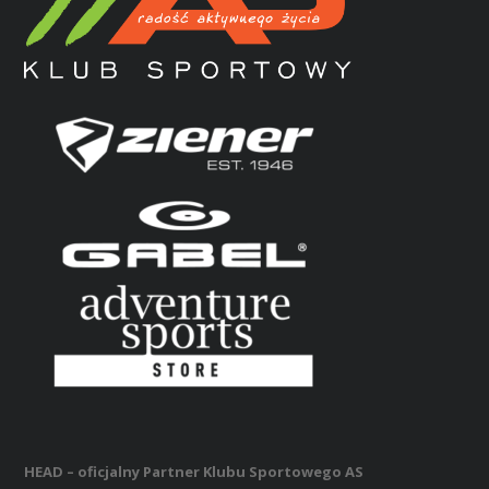
HEAD – oficjalny Partner Klubu Sportowego AS