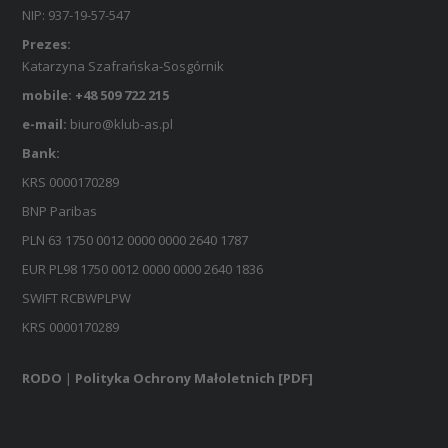
NIP: 937-19-57-547
Prezes:
Katarzyna Szafrańska-Sosgórnik
mobile: +48 509 722 215
e-mail:
biuro@klub-as.pl
Bank:
KRS 0000170289
BNP Paribas
PLN 63 1750 0012 0000 0000 2640 1787
EUR PL98 1750 0012 0000 0000 2640 1836
SWIFT RCBWPLPW
KRS 0000170289
RODO
|
Polityka Ochrony Małoletnich [PDF]