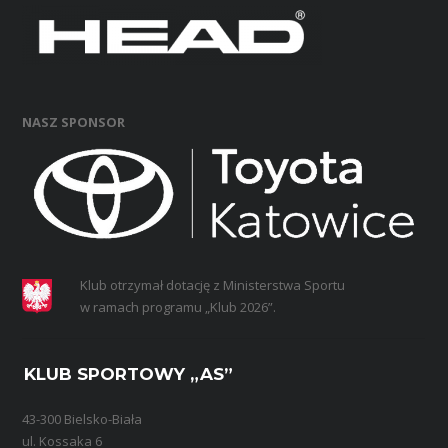
NASZ SPONSOR
Klub otrzymał dotację z Ministerstwa Sportu
w ramach programu „Klub 2026”.
KLUB SPORTOWY „AS”
43-300 Bielsko-Biała
ul. Kossaka 6